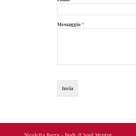
Messaggio
*
Invia
Nicoletta Barra – Body & Soul Mentor