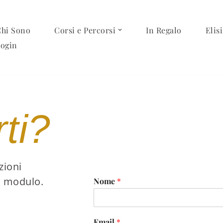
hi Sono
Corsi e Percorsi
In Regalo
Elisi
ogin
ti?
zioni
o modulo.
Nome
*
Email
*