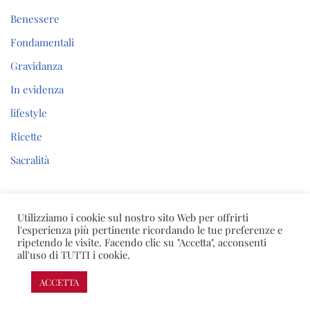
Benessere
Fondamentali
Gravidanza
In evidenza
lifestyle
Ricette
Sacralità
Utilizziamo i cookie sul nostro sito Web per offrirti
l'esperienza più pertinente ricordando le tue preferenze e
Nicoletta Barra – Body & Soul Mentor
ripetendo le visite. Facendo clic su "Accetta", acconsenti
all'uso di TUTTI i cookie.
P.IVA 03023390648 |
Leggi l’informativa sulla privacy e
sull’utilizzo dei cookies
| Sito sviluppato da
BEWebCenter
ACCETTA
Neve
| Powered by
WordPress