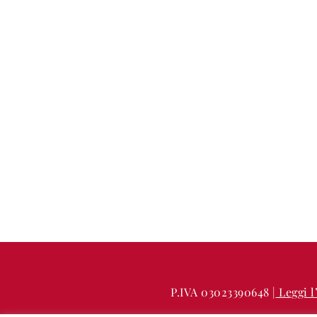
P.IVA 03023390648 |
Leggi l