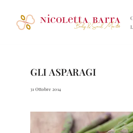
Vai
C
al
L
contenuto
GLI ASPARAGI
31 Ottobre 2014