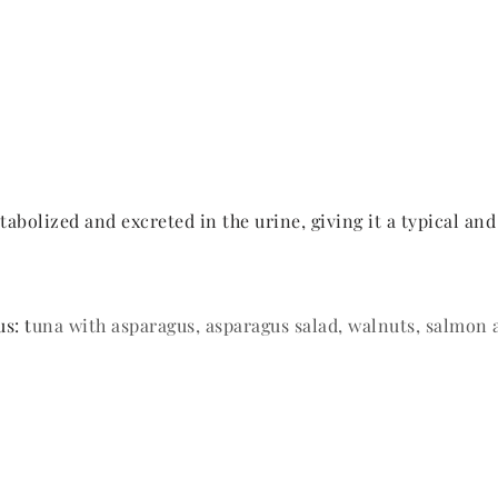
bolized and excreted in the urine, giving it a typical and
s: t
una with asparagus, asparagus salad, walnuts, salmon 