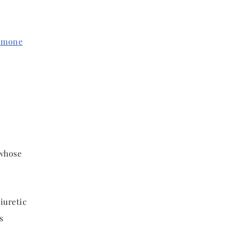
almone
 whose
iuretic
s