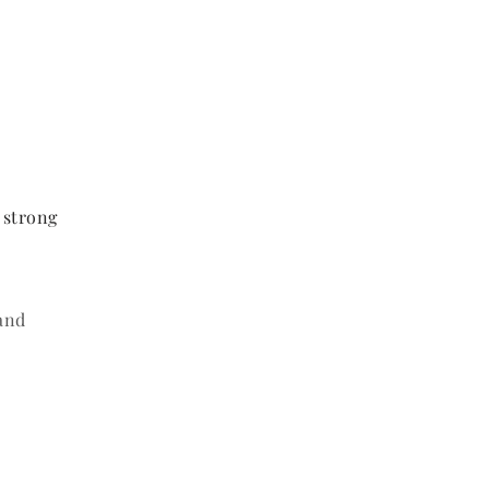
 strong
and