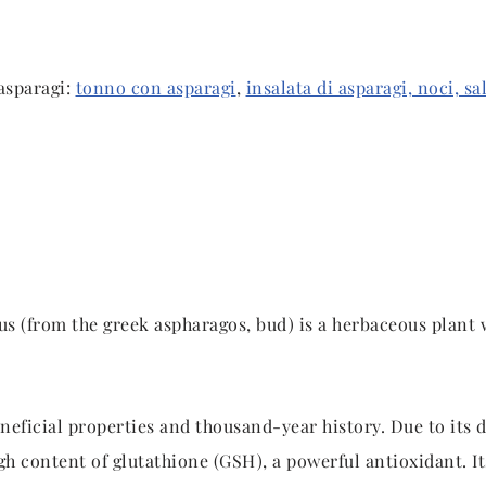
 asparagi:
tonno con asparagi
,
insalata di asparagi, noci, s
gus (from the greek aspharagos, bud) is a herbaceous plant
neficial properties and thousand-year history. Due to its d
igh content of glutathione (GSH), a powerful antioxidant. It