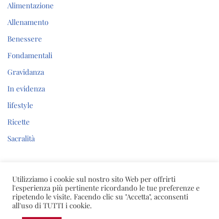
Alimentazione
Allenamento
Benessere
Fondamentali
Gravidanza
In evidenza
lifestyle
Ricette
Sacralità
Utilizziamo i cookie sul nostro sito Web per offrirti
l'esperienza più pertinente ricordando le tue preferenze e
Nicoletta Barra – Body & Soul Mentor
ripetendo le visite. Facendo clic su "Accetta", acconsenti
all'uso di TUTTI i cookie.
P.IVA 03023390648 |
Leggi l’informativa sulla privacy e