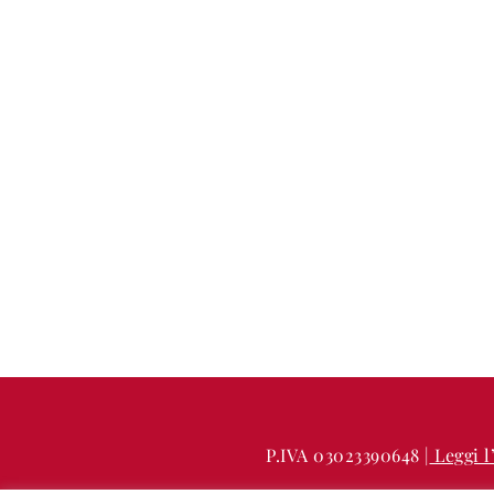
P.IVA 03023390648 |
Leggi l