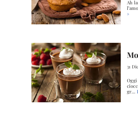
Ah la
l’amo
»
Mo
31 D
Oggi 
ciocc
gr…