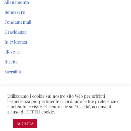
Allenamento
Benessere
Fondamentali
Gravidanza
In evidenza
lifestyle
Ricette
Sacralità
Utilizziamo i cookie sul nostro sito Web per offrirti
l'esperienza più pertinente ricordando le tue preferenze e
Nicoletta Barra – Body & Soul Mentor
ripetendo le visite. Facendo clic su "Accetta", acconsenti
all'uso di TUTTI i cookie.
P.IVA 03023390648 |
Leggi l’informativa sulla privacy e
sull’utilizzo dei cookies
| Sito sviluppato da
BEWebCenter
ACCETTA
Neve
| Powered by
WordPress